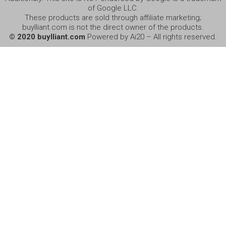
of Google LLC.
These products are sold through affiliate marketing;
buylliant.com is not the direct owner of the products.
© 2020 buylliant.com
Powered by Ai20 – All rights reserved.