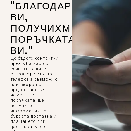
"БЛАГОДАРЯ
ВИ,
ПОЛУЧИХМЕ
ПОРЪЧКАТА
ВИ."
ще бъдете контактни
чрез whatsapp от
един от нашите
оператори или по
телефона възможно
най-скоро на
предоставения
номер при
поръчката. ще
получите
информация за
бързата доставка и
плащането при
доставка. моля,